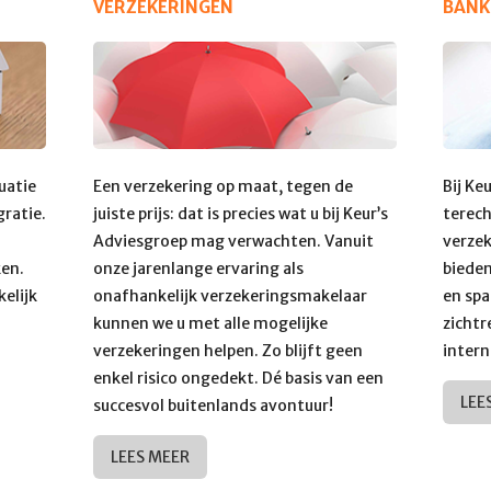
VERZEKERINGEN
BANK
uatie
Een verzekering op maat, tegen de
Bij Ke
gratie.
juiste prijs: dat is precies wat u bij Keur’s
terec
Adviesgroep mag verwachten. Vanuit
verzek
ken.
onze jarenlange ervaring als
bieden
kelijk
onafhankelijk verzekeringsmakelaar
en spa
kunnen we u met alle mogelijke
zichtr
verzekeringen helpen. Zo blijft geen
intern
enkel risico ongedekt. Dé basis van een
LEE
succesvol buitenlands avontuur!
LEES MEER