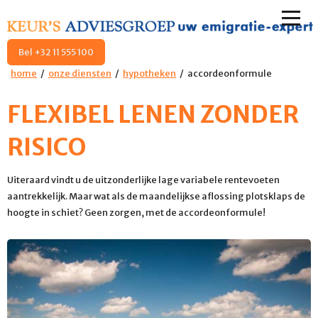
Bel +32 11 555 100
home
onze diensten
hypotheken
accordeonformule
FLEXIBEL LENEN ZONDER
RISICO
Uiteraard vindt u de uitzonderlijke lage variabele rentevoeten
aantrekkelijk. Maar wat als de maandelijkse aflossing plotsklaps de
hoogte in schiet? Geen zorgen, met de accordeonformule!