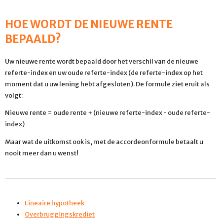
HOE WORDT DE NIEUWE RENTE
BEPAALD?
Uw nieuwe rente wordt bepaald door het verschil van de nieuwe
referte-index en uw oude referte-index (de referte-index op het
moment dat u uw lening hebt afgesloten). De formule ziet eruit als
volgt:
Nieuwe rente = oude rente + (nieuwe referte-index - oude referte-
index)
Maar wat de uitkomst ook is, met de accordeonformule betaalt u
nooit meer dan u wenst!
Lineaire hypotheek
Overbruggingskrediet