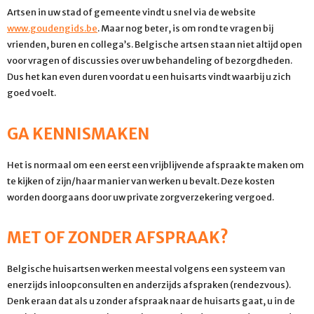
Artsen in uw stad of gemeente vindt u snel via de website
www.goudengids.be
. Maar nog beter, is om rond te vragen bij
vrienden, buren en collega’s. Belgische artsen staan niet altijd open
voor vragen of discussies over uw behandeling of bezorgdheden.
Dus het kan even duren voordat u een huisarts vindt waarbij u zich
goed voelt.
GA KENNISMAKEN
Het is normaal om een eerst een vrijblijvende afspraak te maken om
te kijken of zijn/haar manier van werken u bevalt. Deze kosten
worden doorgaans door uw private zorgverzekering vergoed.
MET OF ZONDER AFSPRAAK?
Belgische huisartsen werken meestal volgens een systeem van
enerzijds inloopconsulten en anderzijds afspraken (rendezvous).
Denk eraan dat als u zonder afspraak naar de huisarts gaat, u in de