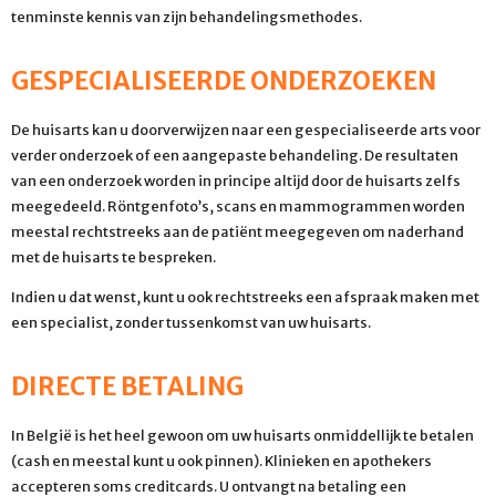
tenminste kennis van zijn behandelingsmethodes.
GESPECIALISEERDE ONDERZOEKEN
De huisarts kan u doorverwijzen naar een gespecialiseerde arts voor
verder onderzoek of een aangepaste behandeling. De resultaten
van een onderzoek worden in principe altijd door de huisarts zelfs
meegedeeld. Röntgenfoto’s, scans en mammogrammen worden
meestal rechtstreeks aan de patiënt meegegeven om naderhand
met de huisarts te bespreken.
Indien u dat wenst, kunt u ook rechtstreeks een afspraak maken met
een specialist, zonder tussenkomst van uw huisarts.
DIRECTE BETALING
In België is het heel gewoon om uw huisarts onmiddellijk te betalen
(cash en meestal kunt u ook pinnen). Klinieken en apothekers
accepteren soms creditcards. U ontvangt na betaling een