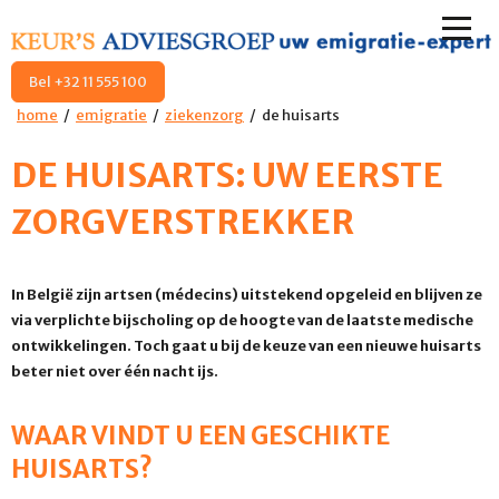
Bel +32 11 555 100
home
emigratie
ziekenzorg
de huisarts
DE HUISARTS: UW EERSTE
ZORGVERSTREKKER
In België zijn artsen (médecins) uitstekend opgeleid en blijven ze
via verplichte bijscholing op de hoogte van de laatste medische
ontwikkelingen. Toch gaat u bij de keuze van een nieuwe huisarts
beter niet over één nacht ijs.
WAAR VINDT U EEN GESCHIKTE
HUISARTS?