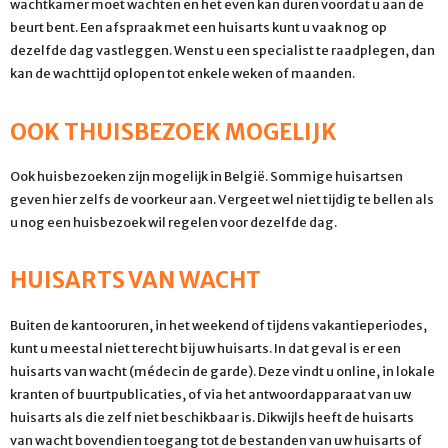
wachtkamer moet wachten en het even kan duren voordat u aan de
beurt bent. Een afspraak met een huisarts kunt u vaak nog op
dezelfde dag vastleggen. Wenst u een specialist te raadplegen, dan
kan de wachttijd oplopen tot enkele weken of maanden.
OOK THUISBEZOEK MOGELIJK
Ook huisbezoeken zijn mogelijk in België. Sommige huisartsen
geven hier zelfs de voorkeur aan. Vergeet wel niet tijdig te bellen als
u nog een huisbezoek wil regelen voor dezelfde dag.
HUISARTS VAN WACHT
Buiten de kantooruren, in het weekend of tijdens vakantieperiodes,
kunt u meestal niet terecht bij uw huisarts. In dat geval is er een
huisarts van wacht (médecin de garde). Deze vindt u online, in lokale
kranten of buurtpublicaties, of via het antwoordapparaat van uw
huisarts als die zelf niet beschikbaar is. Dikwijls heeft de huisarts
van wacht bovendien toegang tot de bestanden van uw huisarts of