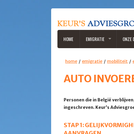
HOME
EMIGRATIE
ONZE 
home
emigratie
mobiliteit
AUTO INVOERE
Personen die in België verblijven
ingeschreven. Keur’s Adviesgroep
STAP 1: GELIJKVORMIG
AANVRAGEN