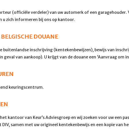
porteur (officiële verdeler) van uw automerk of een garagehouder.
 u zich informeren bij ons op kantoor.
DE BELGISCHE DOUANE
 buitenlandse inschrijving (kentekenbewijzen), bewijs van inschrij
 geval van aankoop). U krijgt van de douane een ‘Aanvraag om ins
EUREN
rkend keuringscentrum.
REN
het kantoor van Keur’s Adviesgroep en wij zoeken voor uw een pa
t DIV, samen met uw origineel kentekenbewijs en een kopie van h