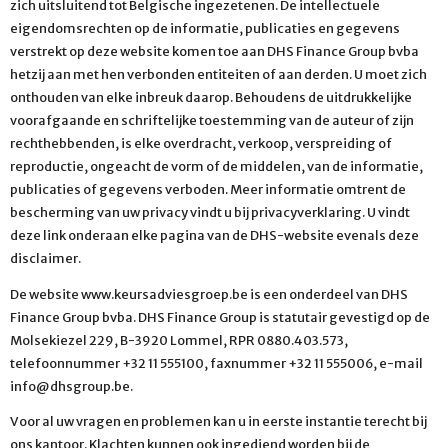
zich uitsluitend tot Belgische ingezetenen. De intellectuele
eigendomsrechten op de informatie, publicaties en gegevens
verstrekt op deze website komen toe aan DHS Finance Group bvba
hetzij aan met hen verbonden entiteiten of aan derden. U moet zich
onthouden van elke inbreuk daarop. Behoudens de uitdrukkelijke
voorafgaande en schriftelijke toestemming van de auteur of zijn
rechthebbenden, is elke overdracht, verkoop, verspreiding of
reproductie, ongeacht de vorm of de middelen, van de informatie,
publicaties of gegevens verboden. Meer informatie omtrent de
bescherming van uw privacy vindt u bij privacyverklaring. U vindt
deze link onderaan elke pagina van de DHS-website evenals deze
disclaimer.
De website www.keursadviesgroep.be is een onderdeel van DHS
Finance Group bvba. DHS Finance Group is statutair gevestigd op de
Molsekiezel 229, B-3920 Lommel, RPR 0880.403.573,
telefoonnummer +32 11 555100, faxnummer +32 11 555006, e-mail
info@dhsgroup.be.
Voor al uw vragen en problemen kan u in eerste instantie terecht bij
ons kantoor. Klachten kunnen ook ingediend worden bij de