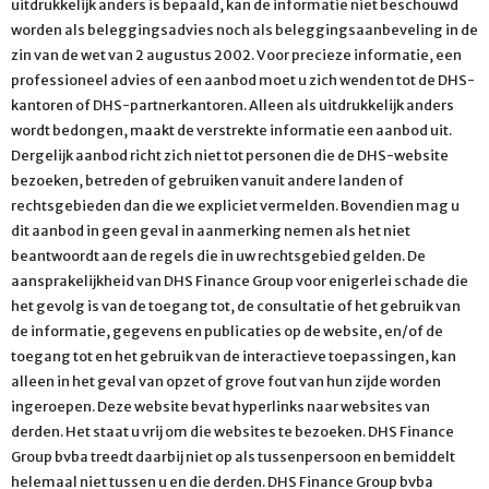
uitdrukkelijk anders is bepaald, kan de informatie niet beschouwd
worden als beleggingsadvies noch als beleggingsaanbeveling in de
zin van de wet van 2 augustus 2002. Voor precieze informatie, een
professioneel advies of een aanbod moet u zich wenden tot de DHS-
kantoren of DHS-partnerkantoren. Alleen als uitdrukkelijk anders
wordt bedongen, maakt de verstrekte informatie een aanbod uit.
Dergelijk aanbod richt zich niet tot personen die de DHS-website
bezoeken, betreden of gebruiken vanuit andere landen of
rechtsgebieden dan die we expliciet vermelden. Bovendien mag u
dit aanbod in geen geval in aanmerking nemen als het niet
beantwoordt aan de regels die in uw rechtsgebied gelden. De
aansprakelijkheid van DHS Finance Group voor enigerlei schade die
het gevolg is van de toegang tot, de consultatie of het gebruik van
de informatie, gegevens en publicaties op de website, en/of de
toegang tot en het gebruik van de interactieve toepassingen, kan
alleen in het geval van opzet of grove fout van hun zijde worden
ingeroepen. Deze website bevat hyperlinks naar websites van
derden. Het staat u vrij om die websites te bezoeken. DHS Finance
Group bvba treedt daarbij niet op als tussenpersoon en bemiddelt
helemaal niet tussen u en die derden. DHS Finance Group bvba