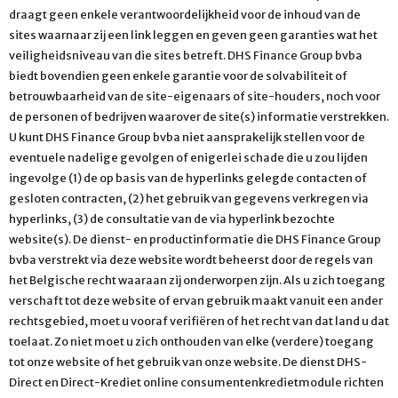
draagt geen enkele verantwoordelijkheid voor de inhoud van de
sites waarnaar zij een link leggen en geven geen garanties wat het
veiligheidsniveau van die sites betreft. DHS Finance Group bvba
biedt bovendien geen enkele garantie voor de solvabiliteit of
betrouwbaarheid van de site-eigenaars of site-houders, noch voor
de personen of bedrijven waarover de site(s) informatie verstrekken.
U kunt DHS Finance Group bvba niet aansprakelijk stellen voor de
eventuele nadelige gevolgen of enigerlei schade die u zou lijden
ingevolge (1) de op basis van de hyperlinks gelegde contacten of
gesloten contracten, (2) het gebruik van gegevens verkregen via
hyperlinks, (3) de consultatie van de via hyperlink bezochte
website(s). De dienst- en productinformatie die DHS Finance Group
bvba verstrekt via deze website wordt beheerst door de regels van
het Belgische recht waaraan zij onderworpen zijn. Als u zich toegang
verschaft tot deze website of ervan gebruik maakt vanuit een ander
rechtsgebied, moet u vooraf verifiëren of het recht van dat land u dat
toelaat. Zo niet moet u zich onthouden van elke (verdere) toegang
tot onze website of het gebruik van onze website. De dienst DHS-
Direct en Direct-Krediet online consumentenkredietmodule richten